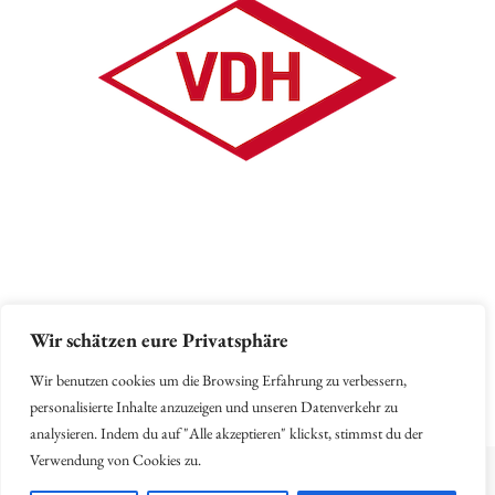
Wir schätzen eure Privatsphäre
Wir benutzen cookies um die Browsing Erfahrung zu verbessern,
© Copyright 2026
Waldhauserhof
. Alle Rechte vorbehalten.
Blossom Pin
| Entwickelt von
Blossom Themes
.Präsentiert von
WordPress
.
personalisierte Inhalte anzuzeigen und unseren Datenverkehr zu
analysieren. Indem du auf "Alle akzeptieren" klickst, stimmst du der
Verwendung von Cookies zu.